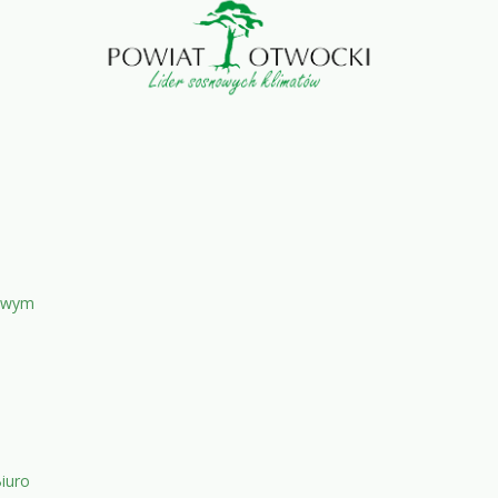
towym
iuro