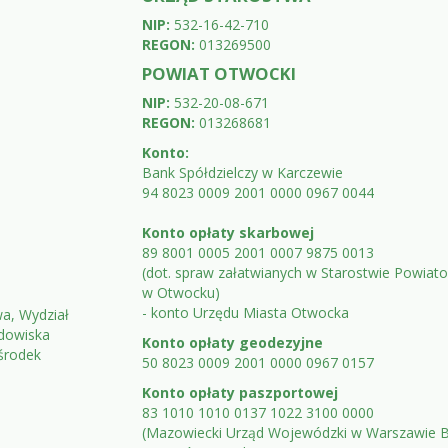
NIP:
532-16-42-710
REGON:
013269500
POWIAT OTWOCKI
NIP:
532-20-08-671
REGON:
013268681
Konto:
Bank Spółdzielczy w Karczewie
94 8023 0009 2001 0000 0967 0044
Konto opłaty skarbowej
89 8001 0005 2001 0007 9875 0013
(dot. spraw załatwianych w Starostwie Powia
w Otwocku)
- konto Urzędu Miasta Otwocka
wa, Wydział
dowiska
Konto opłaty geodezyjne
Ośrodek
50 8023 0009 2001 0000 0967 0157
Konto opłaty paszportowej
83 1010 1010 0137 1022 3100 0000
(Mazowiecki Urząd Wojewódzki w Warszawie B