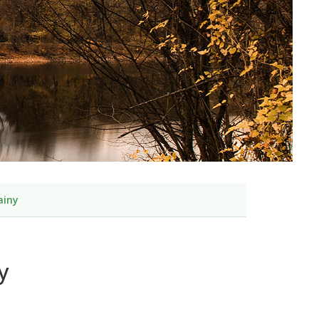
ainy
y