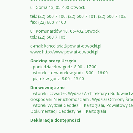
Stopka:
adres
ul. Górna 13, 05-400 Otwock
tel.: (22) 600 7 100, (22) 600 7 101, (22) 600 7 102
urzędu,
fax: (22) 600 7 103
dane
ul. Komunardów 10, 05-402 Otwock
do
tel.: (22) 600 7 105
e-mail:
kancelaria@powiat-otwocki.pl
faktur
www:
http://www.powiat-otwocki.pl
itp.
Godziny pracy Urzędu
- poniedziałek w godz. 8:00 - 17:00
- wtorek – czwartek w godz. 8:00 - 16:00
- piątek w godz. 8:00 - 15:00
Dni wewnętrzne
- wtorek i czwartek Wydział Architektury i Budownict
Gospodarki Nieruchomościami, Wydział Ochrony Śro
- wtorek Wydział Geodezji i Kartografii, Powiatowy 
Dokumentacji Geodezyjnej i Kartografii
Deklaracja dostępności