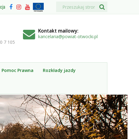
Wyszukiwarka
Wyszukiwana
Formularz
Projekty
Facebook
Instagram
Youtube
cja
fraza:
Unii
wyszukiwania
Szukaj
Europejskiej
Kontakt mailowy:
kancelaria@powiat-otwocki.pl
00 7 105
a Pomoc Prawna
Rozkłady jazdy