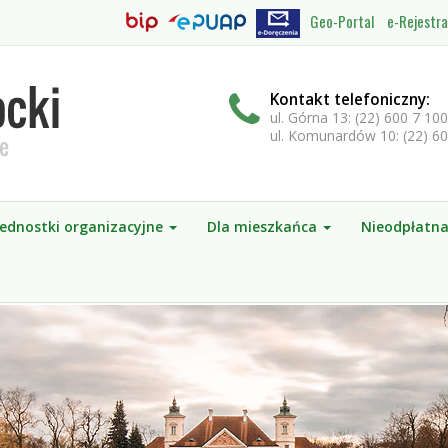
e-
Geo-Portal
e-Rejestra
Biuletyn
EPUAP
Doręczenia
Informacji
Publicznej
ia
Kontakt
telefoniczny
:
łecznościowe
ul. Górna 13: (22) 600 7 100
ul. Komunardów 10: (22) 6
Jednostki organizacyjne
Dla mieszkańca
Nieodpłatn