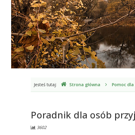
Gdzie
Jesteś tutaj:
Strona główna
Pomoc dla
jesteśmy
Poradnik dla osób prz
Liczba
3602
odwiedzających: