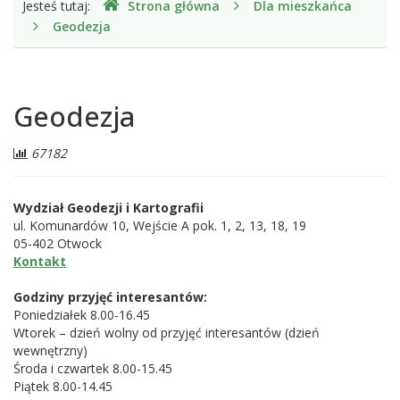
Jesteś tutaj:
Strona główna
Dla mieszkańca
jesteśmy
Geodezja
Geodezja
Liczba
67182
odwiedzających:
Wydział Geodezji i Kartografii
ul. Komunardów 10, Wejście A pok. 1, 2, 13, 18, 19
05-402 Otwock
Konta
kt
Godziny przyjęć interesantów:
Poniedziałek 8.00-16.45
Wtorek – dzień wolny od przyjęć interesantów (dzień
wewnętrzny)
Środa i czwartek 8.00-15.45
Piątek 8.00-14.45