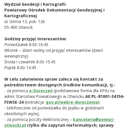
Wydział Geodezji i Kartografii
Powiatowy Ośrodek Dokumentacji Geodezyjnej i
Kartograficznej
ul. Górna 13, pok. 126
05-400 Otwock
Godziny przyjęć interesantów:
Poniedziałek 8.00-16.45
Wtorek – dzień wolny od przyjęć interesantów (dzień
wewnętrzny)
Środa i czwartek 8.00-15.45
Piątek 8.00-14.45
W celu załatwienia spraw zaleca się kontakt za
pośrednictwem dostępnych środków komunikacji, tj.:
- za pomocą
e-Doręczeń
(podstawowa forma dla KPA) na
adres Starostwa Powiatowego w Otwocku
AE:PL-81001-34156-
FSWSE-24
(instrukcja:
gov.pl/web/e-doreczenia)
;
- telefonicznie od poniedziałku do piątku w godzinach
określonych wyżej;
- za pomocą poczty elektronicznej –
kancelaria@powiat-
otwocki.pl
(tylko dla zapytań nieformalnych; sprawy