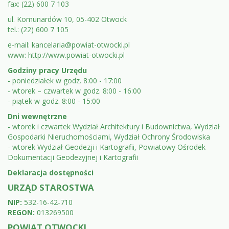
urzędu,
fax: (22) 600 7 103
dane
ul. Komunardów 10, 05-402 Otwock
do
tel.: (22) 600 7 105
e-mail:
kancelaria@powiat-otwocki.pl
faktur
www:
http://www.powiat-otwocki.pl
itp.
Godziny pracy Urzędu
- poniedziałek w godz. 8:00 - 17:00
- wtorek – czwartek w godz. 8:00 - 16:00
- piątek w godz. 8:00 - 15:00
Dni wewnętrzne
- wtorek i czwartek Wydział Architektury i Budownictwa, Wydział
Gospodarki Nieruchomościami, Wydział Ochrony Środowiska
- wtorek Wydział Geodezji i Kartografii, Powiatowy Ośrodek
Dokumentacji Geodezyjnej i Kartografii
Deklaracja dostępności
URZĄD STAROSTWA
NIP:
532-16-42-710
REGON:
013269500
POWIAT OTWOCKI